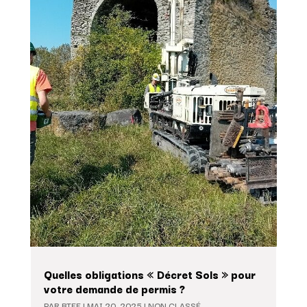
Quelles obligations « Décret Sols » pour
votre demande de permis ?
PAR
BTEE
|
MAI 20, 2025
|
NON CLASSÉ